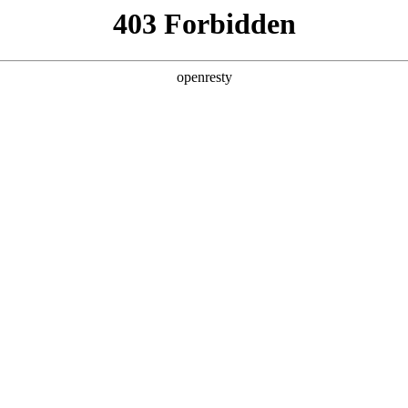
产品及服务
行业解决方案
合作伙伴
投资者关系
研发“最初一公里”的智能新范式
2025 / 12 / 04